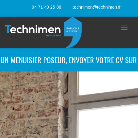
04 71 43 25 88
technimen@technimen.fr
Toggle
navigat
 MENUISIER POSEUR, ENVOYER VOTRE CV SUR
TE